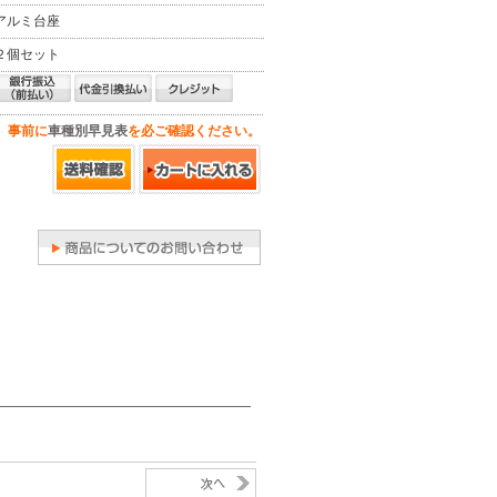
アルミ台座
２個セット
、事前に
車種別早見表
を必ご確認ください。