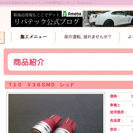
は工賃無料のHIDフォグランプ HID専門店リバテック【Libertec】へ。
Ｔ１０ Ｖ３６ＳＭＤ レッド
価格：
車種と
使用箇所：
色温度：
形状：