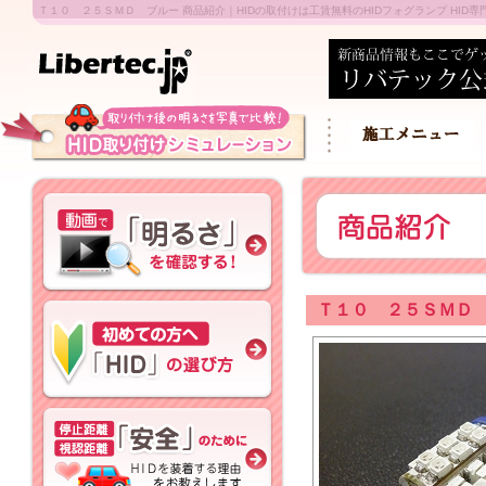
Ｔ１０ ２５ＳＭＤ ブルー 商品紹介｜HIDの取付けは工賃無料のHIDフォグランプ HID専門店
Ｔ１０ ２５ＳＭＤ