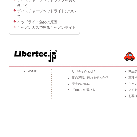
使おう
ディスチャージヘッドライトについ
て
ヘッドライト劣化の原因
キセノンガスで光るキセノンライト
HOME
リバテックとは？
商品
夜の運転、疲れませんか？
車種
安全のために
キャ
「HID」の選び方
よく
お客