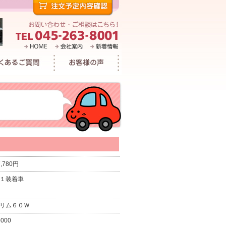
7,780円
１装着車
リム６０Ｗ
5000