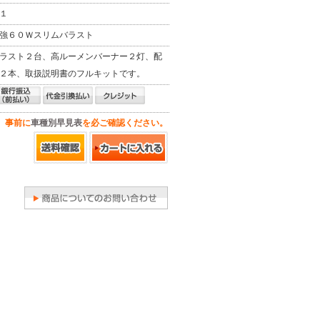
１
強６０Ｗスリムバラスト
ラスト２台、高ルーメンバーナー２灯、配
２本、取扱説明書のフルキットです。
、事前に
車種別早見表
を必ご確認ください。