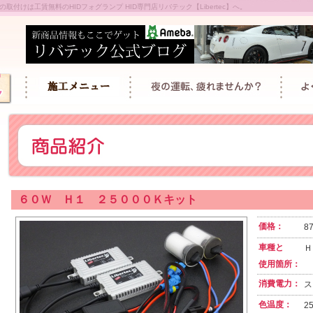
取付けは工賃無料のHIDフォグランプ HID専門店リバテック【Libertec】へ。
６０Ｗ Ｈ１ ２５０００Ｋキット
価格：
8
車種と
Ｈ
使用箇所：
消費電力：
ス
色温度：
2