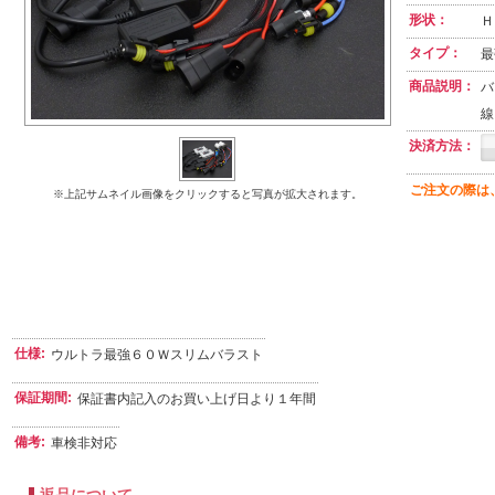
形状：
Ｈ
タイプ：
最
商品説明：
バ
線
決済方法：
ご注文の際は
※上記サムネイル画像をクリックすると写真が拡大されます。
仕様:
ウルトラ最強６０Ｗスリムバラスト
保証期間:
保証書内記入のお買い上げ日より１年間
備考:
車検非対応