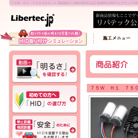
７５Ｗ Ｈ１ ７５００Ｋキット 商品紹介｜HIDの取付けは工賃無料のHIDフォグランプ HID専
７５Ｗ Ｈ１ ７５