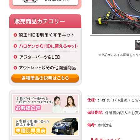
※上記サムネイル画像をクリ
仕様:
ｶﾞｸｶﾞｸﾌﾞﾙﾌﾞﾙ最強７
保証期間:
保証書内記入のお買
備考:
車検対応