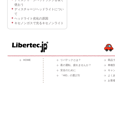
使おう
ディスチャージヘッドライトについ
て
ヘッドライト劣化の原因
キセノンガスで光るキセノンライト
HOME
リバテックとは？
商品
夜の運転、疲れませんか？
車種
安全のために
キャ
「HID」の選び方
よく
お客