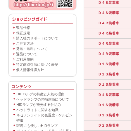
Ｄ４Ｓ装着車
Ｄ４Ｓ装着車
Ｄ４Ｒ装着車
製品仕様
保証規定
Ｄ４Ｒ装着車
購入後のサポートについて
ご注文方法
Ｄ４Ｒ装着車
発送・送料について
Ｄ４Ｒ装着車
返品について
ご利用規約
Ｄ１Ｓ装着車
特定商取引法に基づく表記
個人情報保護方針
Ｄ１Ｓ装着車
Ｄ１Ｓ装着車
コンテンツ
HIDバルブの特徴と人気の理由
Ｄ１Ｓ装着車
ヘッドランプの光軸調節について
HIDランプが発光する仕組み
Ｄ１Ｓ装着車
ヘッドライトに関する知識
キセノンライトの色温度・ケルビン
Ｄ１Ｓ装着車
特徴
Ｄ２Ｓ装着車
環境にも優しいHIDランプ
ディスチャージヘッドランプを長く