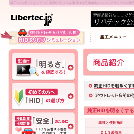
純正HIDを明るくするキット 商品紹介｜HIDの取付けは工賃無料のHIDフォグランプ HID専門店
純正HIDを明るくす
車種と使用箇所
Ｄ１Ｓ装着車