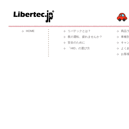
HOME
リバテックとは？
商品
夜の運転、疲れませんか？
車種
安全のために
キャ
「HID」の選び方
よく
お客